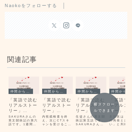
Naokoをフォローする
関連記事
仲間から学ぶ（生徒さんによるエッセイ）
仲間から学ぶ（生徒さんによるエッセイ）
仲間から学ぶ（生徒さんによるエッセイ）
仲間から学ぶ（生徒さんによるエッセイ）
「英語で読む
「英語で読む
「英語で読む
「英語で
横スクロー
リアルストー
リアルストー
リアルストー
リアルス
リー」
リー」
リー」
リー」
ルできます
SAKURAさ
SAKURAさ
SAKURAさ
SAKURA
SAKURAさんの
内視鏡検査を終
生徒さんの英文闘
主治医は「乳
んの闘病記第
英文闘病記の第六
んの闘病記第
え、次にCTスキ
んの闘病記第
病記第五話です。
んの闘病
の再発とは限
話です。1週間の
ャンを受けること
SAKURAさんに
い」と判断し
六話解説編
三話英文編
五話英文編
七話英文
間、めまぐるしく
にしたSAKURA
は三人の男の子が
間で複数の検
数々の検査と診察
さんでしたが…。
います。今回は
診察を実施し