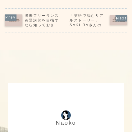
を受け続けた
第三話に入る前に
SAKURAさんが
た。その中で
SAKURAさん。
｜SAKURAさん
ご自分の病気につ
要とされたの
受けた検査と医師
より内視鏡検査で
いてお子さん達に
十二指腸周辺
から受けた説明に
将来フリーランス
は、胃や十二指腸
「英語で読むリア
話をされたときの
瘍を観察し組
ついてまとめてく
に明らかな異常は
様子についてのお
採取する超音
英語講師を目指す
ルストーリー」
ださいました。専
見つかりませんで
話です。年齢も性
視鏡検査（E
なら知っておきた
SAKURAさんの自
門用語が多く出て
した。それでも、
格も違うお子さん
検査でした。
い毎日の英語学習
己紹介と闘病記第
来たので解説を読
十二指腸が狭くな
達は、それぞれど
はそのEUS
＆仕事ルーティン
一話英文編
んで流れを押さえ
っていて、食べ物
んな反応をされた
時の様子が述
ておきましょう
が通りにくい
のでしょうか。
れています。
状...
Naoko