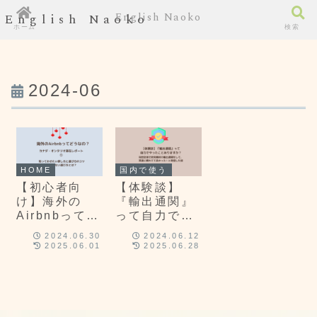
English Naoko
English Naoko
ホーム
検索
2024-06
HOME
国内で使う
【初心者向
【体験談】
け】海外の
『輸出通関』
Airbnbってど
って自力でや
うなの？カナ
ったことあり
2024.06.30
2024.06.12
ダ・オンタリ
ますか？‐羽田
2025.06.01
2025.06.28
オ滞在レポー
空港で研究機
ト①知ってお
材の輸出通関
きたい探し方
をして、英語
と選び方のコ
に慣れてて良
ツ｜失敗しな
かった！と実